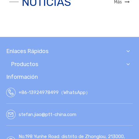
NOTICIAS
Más
Enlaces Rápidos
Productos
Información
+86-13924978499（WhatsApp）
stefan.jiao@ptt-china.com
No.198 Yunhe Road: distrito de Zhonglou, 213000,