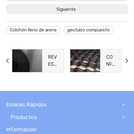
Siguiente:
Colchón lleno de arena
geotubo compuesto
REV
CO
EST
NFI
IMIE
NA
NTO
MIE
S
NTO
DE
CEL
ARC
ULA
Enlaces Rápidos
ILL
R
A
Productos
GEO
SIN
Información