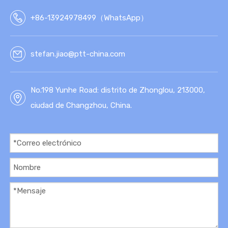
TÉT
ICA
+86-13924978499（WhatsApp）
stefan.jiao@ptt-china.com
No.198 Yunhe Road: distrito de Zhonglou, 213000,
ciudad de Changzhou, China.