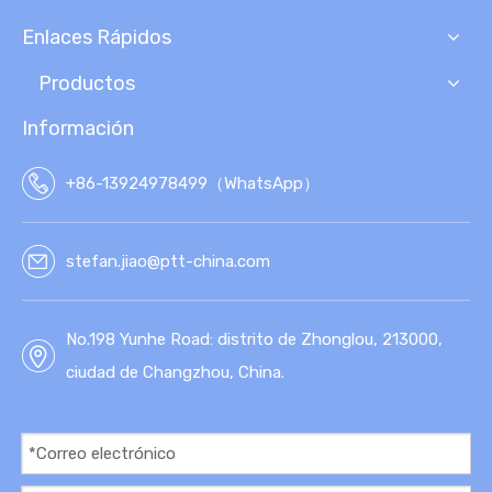
ARC
ULA
Enlaces Rápidos
ILL
R
A
Productos
GEO
SIN
Información
TÉT
ICA
+86-13924978499（WhatsApp）
stefan.jiao@ptt-china.com
No.198 Yunhe Road: distrito de Zhonglou, 213000,
ciudad de Changzhou, China.