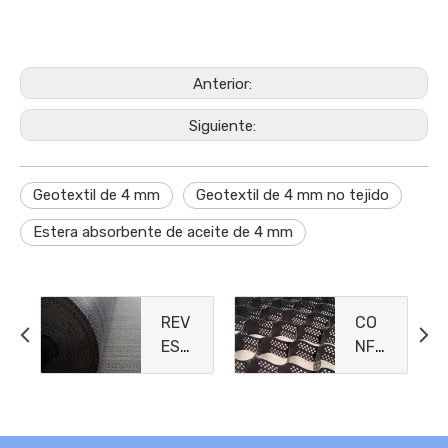
Anterior:
Siguiente:
Geotextil de 4 mm
Geotextil de 4 mm no tejido
Estera absorbente de aceite de 4 mm
REV
CO
EST
NFI
IMIE
NA
NTO
MIE
S
NTO
DE
CEL