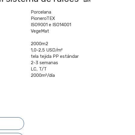
Porcelana
PioneroTEX
ISO9001 e ISO14001
VegeMat
2000m2
1,0-2,5 USD/m²
tela tejida PP estándar
2-3 semanas
LC, T/T
2000m²/día