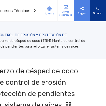
cursos Técnicos
Contáctenos
Correo
Seguir
Buscar
Idioma
electrónico
S AUXILIARES
OL DE LA EROSIÓN
lefactor eléctrico de geomembrana
e control de erosión de fibra natural
to de drenaje Geonet modelo 3d
de refuerzo de césped de HDPE 3D
de vegetación tejida de PP HPTRM
de soldadura de geomembranas
e acero en forma de U
etación de nailon 3D
o geotextil no tejidas
ONTROL DE EROSIÓN Y PROTECCIÓN DE
fuerzo de césped de coco (TRM) Manta de control de
de pendientes para reforzar el sistema de raíces
uerzo de césped de coco
e control de erosión
otección de pendientes
el sistema de raíces