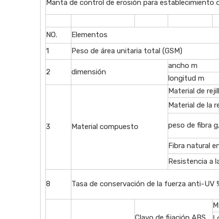
Manta de control de erosión para establecimiento 
NO.
Elementos
1
Peso de área unitaria total (GSM)
ancho m
2
dimensión
longitud m
Material de reji
Material de la re
peso de fibra 
3
Material compuesto
Fibra natural e
Resistencia a l
8
Tasa de conservación de la fuerza anti-UV 
M
Clavo de fijación ABS
L