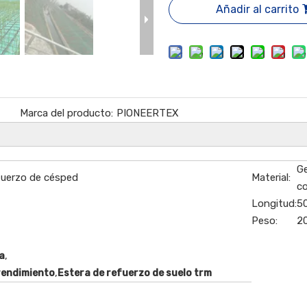
Añadir al carrito
Marca del producto:
PIONEERTEX
Ge
fuerzo de césped
Material:
co
Longitud:
50
Peso:
2
,
a
,
rendimiento
Estera de refuerzo de suelo trm