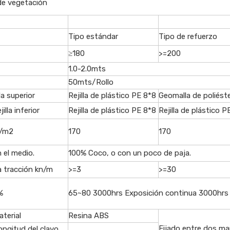
de vegetación
Tipo estándar
Tipo de refuerzo
≥180
>=200
1.0-2.0mts
50mts/Rollo
lla superior
Rejilla de plástico PE 8*8
Geomalla de poliést
jilla inferior
Rejilla de plástico PE 8*8
Rejilla de plástico P
g/m2
170
170
n el medio.
100% Coco, o con un poco de paja.
a tracción kn/m
>=3
>=30
%
65~80 3000hrs Exposición continua 3000hrs
aterial
Resina ABS
Fijado entre dos man
ongitud del clavo