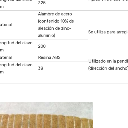
325
m
Alambre de acero
(contenido 10% de
aterial
aleación de zinc-
Se utiliza para arreg
aluminio)
ongitud del clavo
200
m
aterial
Resina ABS
Utilizado en la pend
ongitud del clavo
38
(dirección del ancho
m