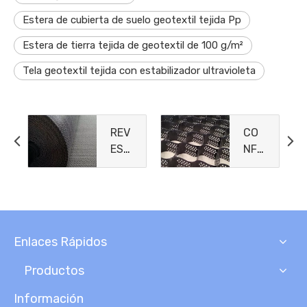
Estera de cubierta de suelo geotextil tejida Pp
Estera de tierra tejida de geotextil de 100 g/m²
Tela geotextil tejida con estabilizador ultravioleta
REV
CO
EST
NFI
IMIE
NA
NTO
MIE
S
NTO
DE
CEL
ARC
ULA
Enlaces Rápidos
ILL
R
A
Productos
GEO
SIN
Información