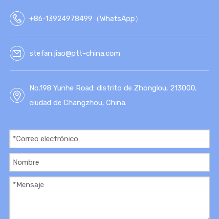
TÉT
ICA
+86-13924978499（WhatsApp）
stefan.jiao@ptt-china.com
No.198 Yunhe Road: distrito de Zhonglou, 213000,
ciudad de Changzhou, China.