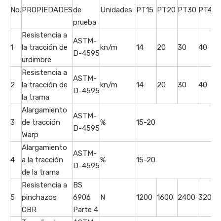
No.
PROPIEDADES
de
Unidades
PT15
PT20
PT30
PT40
prueba
Resistencia a
ASTM-
1
la tracción de
kn/m
14
20
30
40
D-4595
urdimbre
Resistencia a
ASTM-
2
la tracción de
kn/m
14
20
30
40
D-4595
la trama
Alargamiento
ASTM-
3
de tracción
%
15-20
D-4595
Warp
Alargamiento
ASTM-
4
a la tracción
%
15-20
D-4595
de la trama
Resistencia a
BS
5
pinchazos
6906
N
1200
1600
2400
3200
CBR
Parte 4