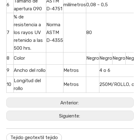
Tamaño de
ASTM
6
milímetros
0,08 ~ 0,5
apertura O90
D-4751
% de
resistencia a
Norma
7
los rayos UV
ASTM
80
retenido a las
D-4355
500 hrs.
8
Color
Negro
Negro
Negro
Negro
9
Ancho del rollo
Metros
4 o 6
Longitud del
10
Metros
250M/ROLLO, o po
rollo
Anterior:
Siguiente:
Tejido geotextil tejido