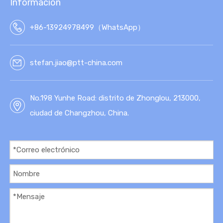
Información
+86-13924978499（WhatsApp）
stefan.jiao@ptt-china.com
No.198 Yunhe Road: distrito de Zhonglou, 213000,
ciudad de Changzhou, China.