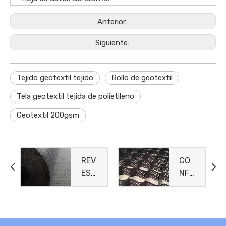
Anterior:
Siguiente:
Tejido geotextil tejido
Rollo de geotextil
Tela geotextil tejida de polietileno
Geotextil 200gsm
REV
CO
EST
NFI
IMIE
NA
NTO
MIE
S
NTO
DE
CEL