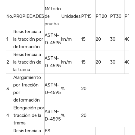
Método
No.
PROPIEDADES
de
Unidades
PT15
PT20
PT30
PT4
prueba
Resistencia a
ASTM-
1
la tracción por
kn/m
15
20
30
40
D-4595
deformación
Resistencia a
ASTM-
2
la tracción de
kn/m
15
20
30
40
D-4595
la trama
Alargamiento
por tracción
ASTM-
3
%
20
por
D-4595
deformación
Elongación por
ASTM-
4
tracción de la
%
20
D-4595
trama
Resistencia a
BS