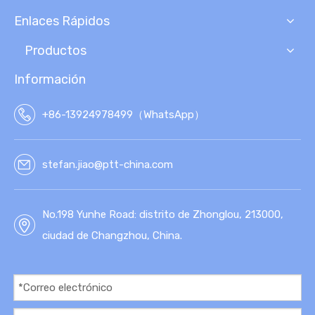
ARC
ULA
Enlaces Rápidos
ILL
R
A
Productos
GEO
SIN
Información
TÉT
ICA
+86-13924978499（WhatsApp）
stefan.jiao@ptt-china.com
No.198 Yunhe Road: distrito de Zhonglou, 213000,
ciudad de Changzhou, China.