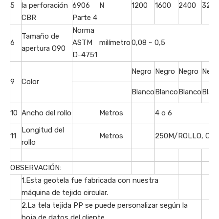
5
la perforación
6906
N
1200
1600
2400
320
CBR
Parte 4
Norma
Tamaño de
6
ASTM
milímetro
0,08 ~ 0,5
apertura O90
D-4751
Negro
Negro
Negro
Negr
9
Color
Blanco
Blanco
Blanco
Blan
10
Ancho del rollo
Metros
4 o 6
Longitud del
11
Metros
250M/ROLLO, O he
rollo
OBSERVACIÓN:
1.Esta geotela fue fabricada con nuestra
máquina de tejido circular.
2.La tela tejida PP se puede personalizar según la
hoja de datos del cliente.