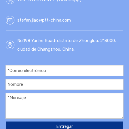
stefan.jiao@ptt-china.com
No.198 Yunhe Road: distrito de Zhonglou, 213000,
ciudad de Changzhou, China.
Entregar