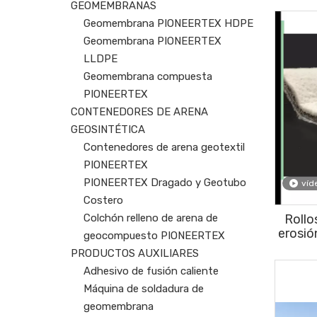
GEOMEMBRANAS
Geomembrana PIONEERTEX HDPE
Geomembrana PIONEERTEX
LLDPE
Geomembrana compuesta
PIONEERTEX
CONTENEDORES DE ARENA
GEOSINTÉTICA
Contenedores de arena geotextil
PIONEERTEX
PIONEERTEX Dragado y Geotubo
víd
Costero
Colchón relleno de arena de
Rollo
erosió
geocompuesto PIONEERTEX
prot
PRODUCTOS AUXILIARES
re
Adhesivo de fusión caliente
Máquina de soldadura de
geomembrana