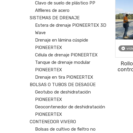
Clavo de suelo de plástico PP
Alfileres de acero
SISTEMAS DE DRENAJE
Estera de drenaje PIONEERTEX 3D
Wave
Drenaje en lámina cúspide
PIONEERTEX
víd
Célula de drenaje PIONEERTEX
Tanque de drenaje modular
Roll
contro
PIONEERTEX
PIONEE
Drenaje en tira PIONEERTEX
ma
BOLSAS O TUBOS DE DESAGÜE
proyec
Geotubo de deshidratación
PIONEERTEX
Geocontenedor de deshidratación
PIONEERTEX
CONTENEDOR VIVERO
Bolsas de cultivo de fieltro no