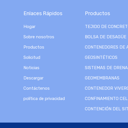
Enlaces Rápidos
Productos
Hogar
TEJIDO DE CONCRE
Sobre nosotros
BOLSA DE DESAGÜE
Productos
CONTENEDORES DE 
Solicitud
GEOSINTÉTICOS
Noticias
SISTEMAS DE DRENA
Descargar
GEOMEMBRANAS
Contáctenos
CONTENEDOR VIVER
política de privacidad
CONFINAMIENTO CE
CONTENCIÓN DEL SIT