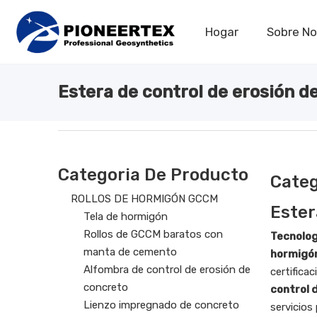
Hogar
Sobre No
TEJIDO DE CONCRETO
BOLSAS O TUBOS DE DESAGÜE
CONTENCIÓN DEL SITIO
TERRENO Y CARRETERA
Deshidratación de bolsas o contenedores gra
Estera de control de erosión de hormigón
Geomalla tejida flexible de PET/vidrio
Geotextil para el control de malezas
Geomalla de PP de plástico extruido
Geotubo de deshidratación Pio
Lona Impregnada De Hormigón
Tela para Concreto Cementex
Valla de seguridad de plástico
Valla de limo geotextil tejido
Paño de estera de concreto
Estera de control de erosión d
Categoria De Producto
Categ
ROLLOS DE HORMIGÓN GCCM
Ester
Tela de hormigón
Rollos de GCCM baratos con
Tecnolog
manta de cemento
hormigó
Alfombra de control de erosión de
certifica
concreto
control 
Lienzo impregnado de concreto
servicios