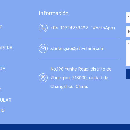
Información
TO
+86-13924978499（WhatsApp）
ARENA
stefan.jiao@ptt-china.com
JE
No.198 Yunhe Road: distrito de
Zhonglou, 213000, ciudad de
Changzhou, China.
O
LULAR
IO