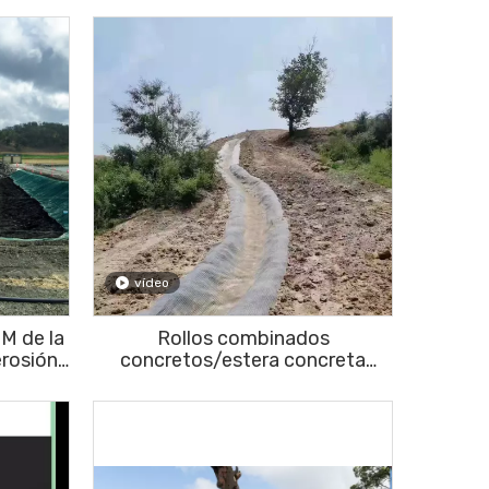
vídeo
M de la
Rollos combinados
erosión
concretos/estera concreta
illa del
GCCM del control de la erosión
peces
para el revestimiento de la zanja