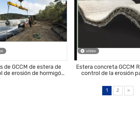
eo
vídeo
os de GCCM de estera de
Estera concreta GCCM Ro
l de erosión de hormigón
control de la erosión p
RTEX, rollos de GCCM de
control permanente de 
nta de cemento para
y la protección de la pe
1
2
»
tos de control de erosión
permanente