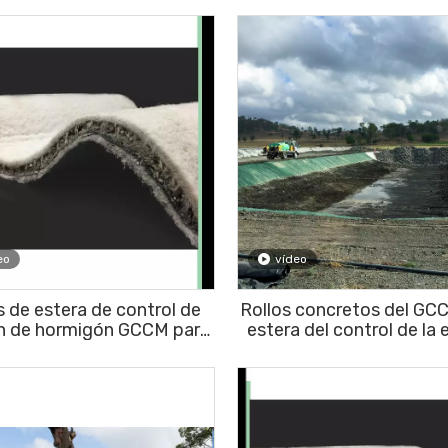
eo
vídeo
s de estera de control de
Rollos concretos del GCC
n de hormigón GCCM para
estera del control de la 
ección de pendientes o
para la protección de la or
vestimiento de zanjas
río o el estanque de 