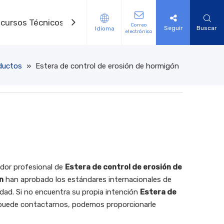
cursos Técnicos
Contáctenos
Correo
Seguir
Buscar
Idioma
electrónico
S AUXILIARES
OL DE LA EROSIÓN
lefactor eléctrico de geomembrana
e control de erosión de fibra natural
to de drenaje Geonet modelo 3d
de refuerzo de césped de HDPE 3D
de vegetación tejida de PP HPTRM
de soldadura de geomembranas
e acero en forma de U
etación de nailon 3D
o geotextil no tejidas
ductos
»
Estera de control de erosión de hormigón
dor profesional de
Estera de control de erosión de
n
han aprobado los estándares internacionales de
idad. Si no encuentra su propia intención
Estera de
 puede contactarnos, podemos proporcionarle