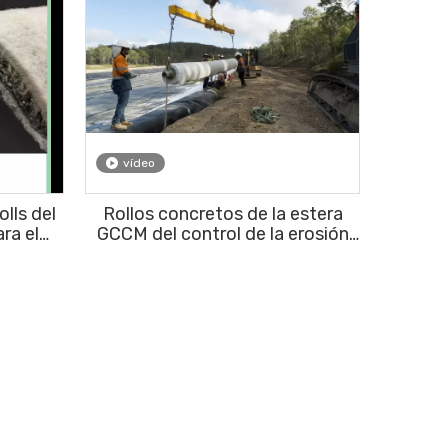
vídeo
lls del
Rollos concretos de la estera
ara el
GCCM del control de la erosión
malezas
de PIONEERTEX para el
ndiente
proyecto permanente del
control de la erosión