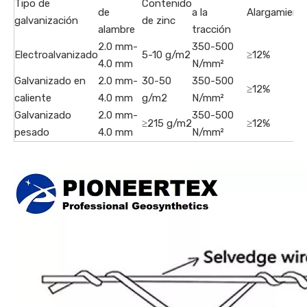
Tipo de
Contenido
de
a la
Alargamient
galvanización
de zinc
alambre
tracción
2.0 mm-
350-500
Electroalvanizado
5-10 g/m2
≥12%
4.0 mm
N/mm²
Galvanizado en
2.0 mm-
30-50
350-500
≥12%
caliente
4.0 mm
g/m2
N/mm²
Galvanizado
2.0 mm-
350-500
≥215 g/m2
≥12%
pesado
4.0 mm
N/mm²