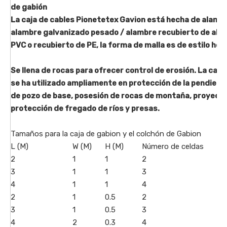
de gabión
La caja de cables Pionetetex Gavion está hecha de alamb
alambre galvanizado pesado / alambre recubierto de ala
PVC o recubierto de PE, la forma de malla es de estilo hex
Se llena de rocas para ofrecer control de erosión. La caja
se ha utilizado ampliamente en protección de la pendient
de pozo de base, posesión de rocas de montaña, proyect
protección de fregado de ríos y presas.
Tamaños para la caja de gabion y el colchón de Gabion
L (M)
W (M)
H (M)
Número de celdas
2
1
1
2
3
1
1
3
4
1
1
4
2
1
0.5
2
3
1
0.5
3
4
2
0.3
4