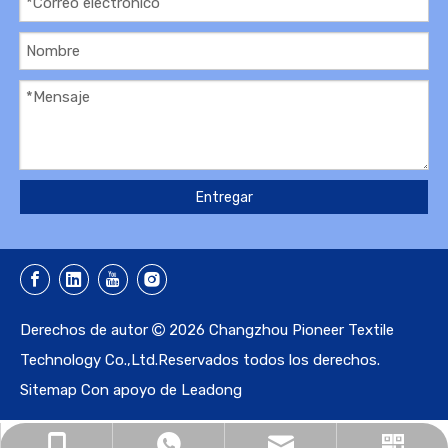
Entregar
Derechos de autor
2026
Changzhou Pioneer Textile

Technology Co.,Ltd.Reservados todos los derechos.
Sitemap
Con apoyo de
Leadong
stefan.jiao@ptt-china.com
+86-13924978499
+86-13924978499