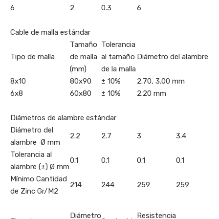
6
2
0.3
6
Cable de malla estándar
Tamaño
Tolerancia
Tipo de malla
de malla
al tamaño
Diámetro del alambre de
(mm)
de la malla
8x10
80x90
± 10%
2.70, 3.00 mm
6x8
60x80
± 10%
2.20 mm
Diámetros de alambre estándar
Diámetro del
2.2
2.7
3
3.4
alambre Ø mm
Tolerancia al
0.1
0.1
0.1
0.1
alambre (±) Ø mm
Mínimo Cantidad
214
244
259
259
de Zinc Gr/M2
Diámetro
Resistencia